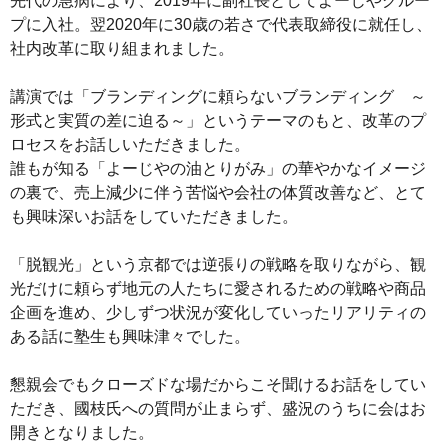
先代の急病により、2019年に副社長としてよーじやグルー
プに入社。翌2020年に30歳の若さで代表取締役に就任し、
社内改革に取り組まれました。
講演では「ブランディングに頼らないブランディング ～
形式と実質の差に迫る～」というテーマのもと、改革のプ
ロセスをお話しいただきました。
誰もが知る「よーじやの油とりがみ」の華やかなイメージ
の裏で、売上減少に伴う苦悩や会社の体質改善など、とて
も興味深いお話をしていただきました。
「脱観光」という京都では逆張りの戦略を取りながら、観
光だけに頼らず地元の人たちに愛されるための戦略や商品
企画を進め、少しずつ状況が変化していったリアリティの
ある話に塾生も興味津々でした。
懇親会でもクローズドな場だからこそ聞けるお話をしてい
ただき、國枝氏への質問が止まらず、盛況のうちに会はお
開きとなりました。